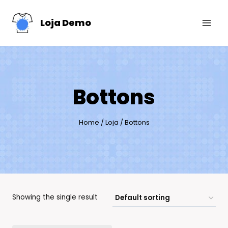
Skip
Loja Demo
to
content
Bottons
Home
/
Loja
/
Bottons
Showing the single result