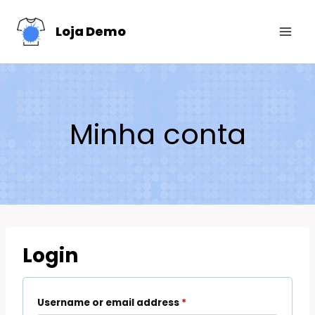
Skip
Loja Demo
to
content
Minha conta
Login
Username or email address
*