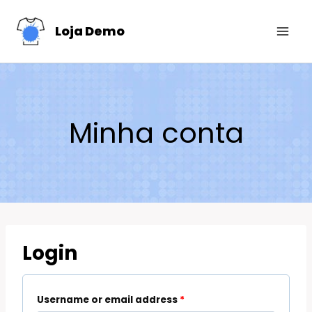
Skip
Loja Demo
to
content
Minha conta
Login
Username or email address
*