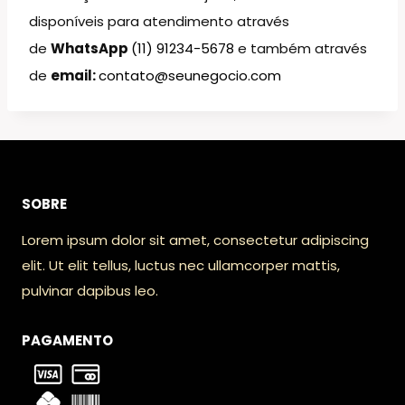
disponíveis para atendimento através
de
WhatsApp
(11) 91234-5678
e também através
de
email:
contato@seunegocio.com
SOBRE
Lorem ipsum dolor sit amet, consectetur adipiscing
elit. Ut elit tellus, luctus nec ullamcorper mattis,
pulvinar dapibus leo.
PAGAMENTO